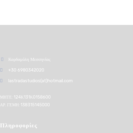
Προσθήκη στο καλάθι
Καρδαμύλη Μεσσηνίας
+30 6980342020
lastradastudios(at)hotmail.com
ΜΗΤΕ: 124Κ131Κ0158600
ΑΡ. ΓΕΜΗ: 138315145000
Πληροφορίες