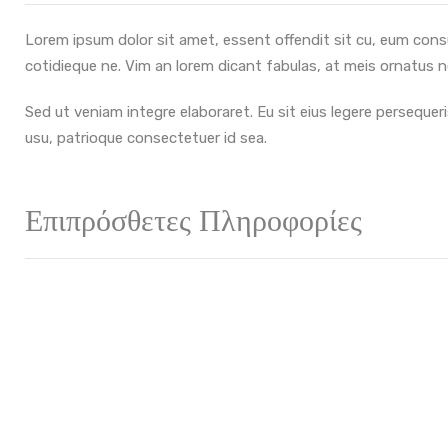
Lorem ipsum dolor sit amet, essent offendit sit cu, eum consul 
cotidieque ne. Vim an lorem dicant fabulas, at meis ornatus ne
Sed ut veniam integre elaboraret. Eu sit eius legere persequer
usu, patrioque consectetuer id sea.
Επιπρόσθετες Πληροφορίες