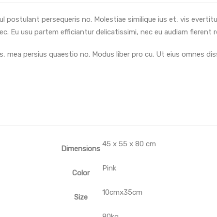
postulant persequeris no. Molestiae similique ius et, vis evertitur
c. Eu usu partem efficiantur delicatissimi, nec eu audiam fierent 
is, mea persius quaestio no. Modus liber pro cu. Ut eius omnes diss
45 x 55 x 80 cm
Dimensions
Pink
Color
10cmx35cm
Size
80kg