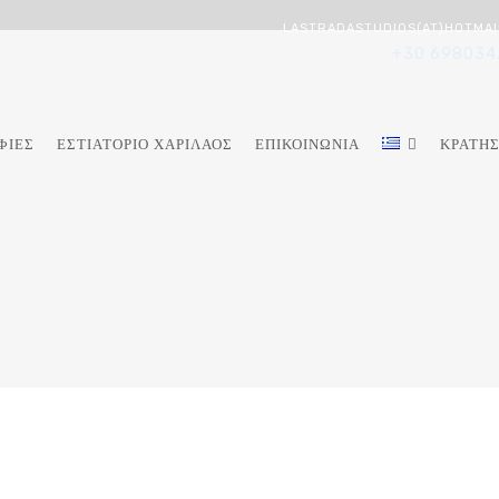
LASTRADASTUDIOS(AT)HOTMAI
+30 698034
ΦΊΕΣ
ΕΣΤΙΑΤΌΡΙΟ ΧΑΡΊΛΑΟΣ
ΕΠΙΚΟΙΝΩΝΊΑ
ΚΡΆΤΗΣ