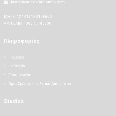
lastradastudios(at)hotmail.com
ΜΗΤΕ: 124Κ131Κ0158600
ΑΡ. ΓΕΜΗ: 138315145000
Πληροφορίες
Παροχές
La Strada
Επικοινωνία
Όροι Χρήσης / Πολιτική Απορρήτου
Studios